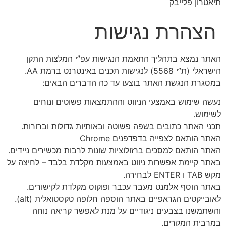
תיאטרון פלייבק
הצהרת נגישות
האתר נמצא בתהליך התאמת הנגישות עפ”י המלצות התקן
הישראלי (ת”י 5568) לנגישות תכנים באינטרנט ברמת AA.
במסגרת הנגשת האתר בוצעו עד כה הדברים הבאים:
נעשה שימוש באמצעי הניווט וההתמצאות פשוטים ונוחים
לשימוש.
תכני האתר כתובים בשפה פשוטה ובאותיות גדולות וברורות.
האתר הותאם לצפייה בדפדפנים Chrome
האתר הותאם למסכים ברזולוציות שונות לרבות מכשירים ניידים.
באתר קיימת אפשרות ניווט באמצעות מקלדת בלבד – לחיצה על
מקש TAB ו ENTER לבחירה.
באתר הוסף אלמנט מעבר עכבר ופוקוס מקלדת לקישורים.
לאובייקטים הגראפיים באתר הוספה חלופה טקסטואלית (alt).
והשתמשנו בצבעים ניגודיים על מנת לאפשר קריאה נוחה
במרבית המקרים.