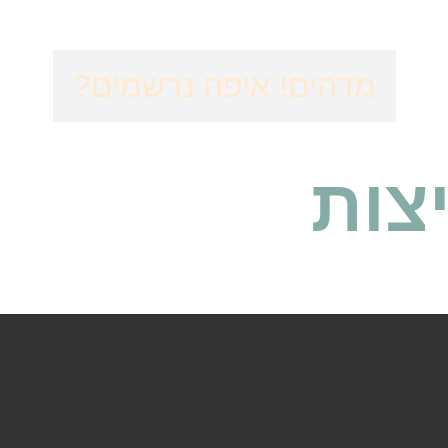
מדהים! איפה נרשמים?
צות