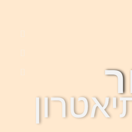
ר
יאטרון